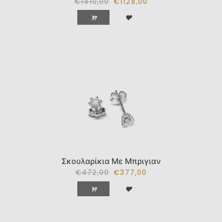
€1410,00
€1128,00
Σκουλαρίκια Με Μπριγιαν
€472,00
€377,00