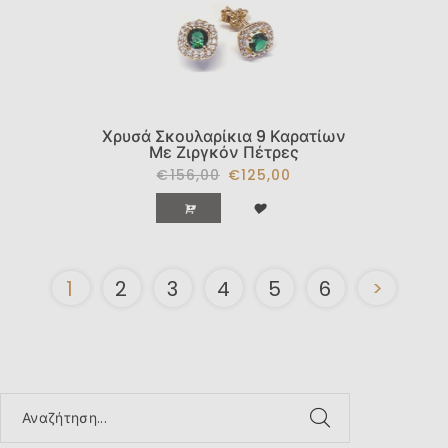
Χρυσά Σκουλαρίκια 9 Καρατίων
Με Ζιργκόν Πέτρες
€156,00
€125,00
1
2
3
4
5
6
>
Αναζήτηση...