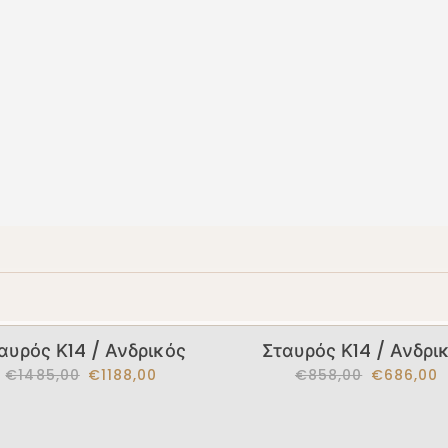
υρός Κ14 / Γυναικείος
Σταυρός Unisex
€643,00
€515,00
€610,00
€488,00
αυρός Κ14 / Ανδρικός
Σταυρός Κ14 / Ανδρι
€1485,00
€1188,00
€858,00
€686,00