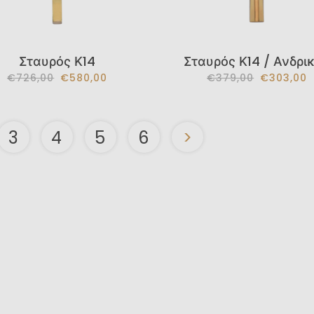
Σταυρός Κ14
Σταυρός Κ14 / Ανδρι
€726,00
€580,00
€379,00
€303,00
3
4
5
6
>