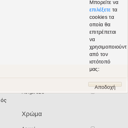
Μπορείτε να
UNISEX
επιλέξετε
τα
cookies τα
Υλικό
οποία θα
επιτρέπεται
να
Χρυσός 14Κ
χρησιμοποιούντ
από τον
Χρυσός 9Κ
ιστότοπό
μας:
Χρυσός 18Κ
Αποδοχή
Ασήμι 925
κός
Χρώμα