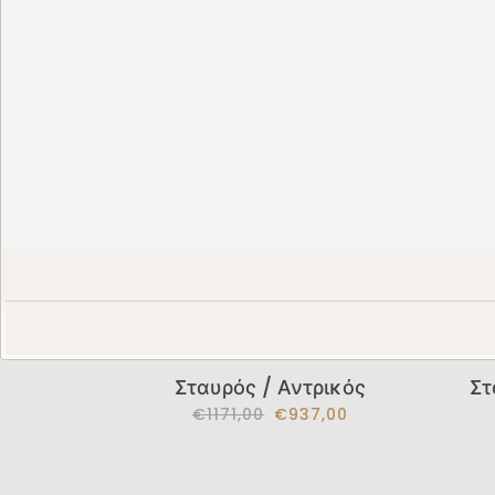
Σταυρός Κ14 / Γυναικείος
Στα
€445,00
€356,00
Σταυρός / Αντρικός
Στ
€1171,00
€937,00