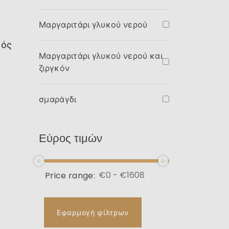
Μαργαριτάρι γλυκού νερού
κός
Μαργαριτάρι γλυκού νερού και
ζιργκόν
σμαράγδι
Εύρος τιμών
Price range:
Εφαρμογή φίλτρων