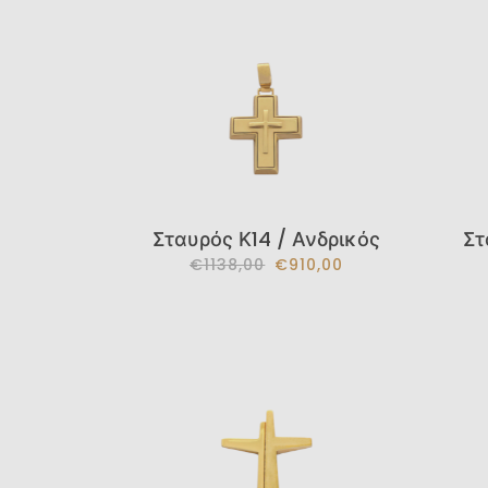
Σταυρός Κ14 / Ανδρικός
Στ
€1138,00
€910,00