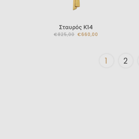
Σταυρός Κ14
€825,00
€660,00
1
2