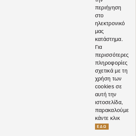
περιήγηση
στο
ηλεκτρονικό
μας
κατάστημα.
Για
Αναζήτηση...
περισσότερες
πληροφορίες
σχετικά με τη
χρήση των
Φύλο
cookies σε
αυτή την
Γυναίκα
ιστοσελίδα,
παρακαλούμε
κάντε κλικ
Άντρας
ΕΔΩ